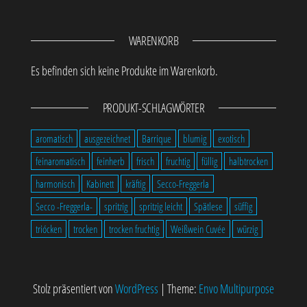
WARENKORB
Es befinden sich keine Produkte im Warenkorb.
PRODUKT-SCHLAGWÖRTER
aromatisch
ausgezeichnet
Barrique
blumig
exotisch
feinaromatisch
feinherb
frisch
fruchtig
füllig
halbtrocken
harmonisch
Kabinett
kräftig
Secco-Freggerla
Secco -Freggerla-
spritzig
spritzig leicht
Spätlese
süffig
triócken
trocken
trocken fruchtig
Weißwein Cuvée
würzig
Stolz präsentiert von
WordPress
|
Theme:
Envo Multipurpose