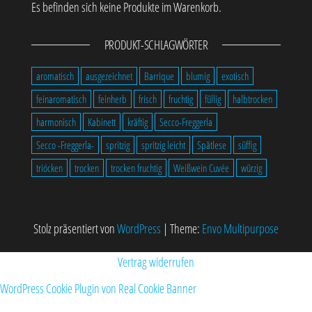
Es befinden sich keine Produkte im Warenkorb.
PRODUKT-SCHLAGWÖRTER
aromatisch
ausgezeichnet
Barrique
blumig
exotisch
feinaromatisch
feinherb
frisch
fruchtig
füllig
halbtrocken
harmonisch
Kabinett
kräftig
Secco-Freggerla
Secco -Freggerla-
spritzig
spritzig leicht
Spätlese
süffig
triócken
trocken
trocken fruchtig
Weißwein Cuvée
würzig
Stolz präsentiert von
WordPress
|
Theme:
Envo Multipurpose
Vertrag widerrufen
WordPress Cookie Plugin von Real Cookie Banner