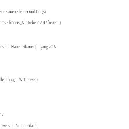
eim Blauen Silvaner und Ortega
es Silvaners „Alte Reben“ 2017 freuen:-)
unseren Blauen Silvaner Jahrgang 2016
üller-Thurgau Wettbewerb
17.
eweils die Silbermedaille.