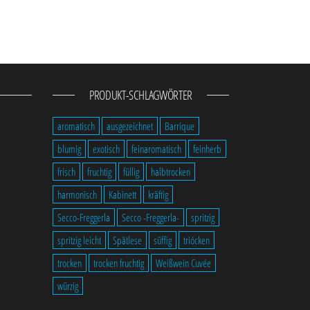
PRODUKT-SCHLAGWÖRTER
aromatisch
ausgezeichnet
Barrique
blumig
exotisch
feinaromatisch
feinherb
frisch
fruchtig
füllig
halbtrocken
harmonisch
Kabinett
kräftig
Secco-Freggerla
Secco -Freggerla-
spritzig
spritzig leicht
Spätlese
süffig
triócken
trocken
trocken fruchtig
Weißwein Cuvée
würzig