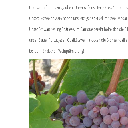
Und kaum für uns zu glauben: Unser Außenseiter „Ortega“ überrasc
Unsere Rotweine 2016 haben uns jetzt ganz aktuell mit zwei Medaill
Unser Schwarzriesling Spätlese, im Barrique gereift holte sich die S
unser Blauer Portugieser, Qualitätswein, trocken die Bronzemdaille
bei der fränkischen Weinprämierung!!