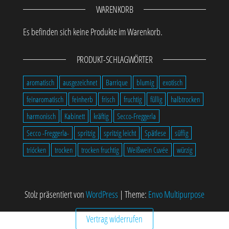
WARENKORB
Es befinden sich keine Produkte im Warenkorb.
PRODUKT-SCHLAGWÖRTER
aromatisch
ausgezeichnet
Barrique
blumig
exotisch
feinaromatisch
feinherb
frisch
fruchtig
füllig
halbtrocken
harmonisch
Kabinett
kräftig
Secco-Freggerla
Secco -Freggerla-
spritzig
spritzig leicht
Spätlese
süffig
triócken
trocken
trocken fruchtig
Weißwein Cuvée
würzig
Stolz präsentiert von
WordPress
|
Theme:
Envo Multipurpose
Vertrag widerrufen