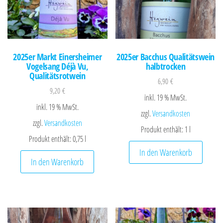
2025er Markt Einersheimer
2025er Bacchus Qualitätswein
Vogelsang Déjà Vu,
halbtrocken
Qualitätsrotwein
6,90
€
9,20
€
inkl. 19 % MwSt.
inkl. 19 % MwSt.
zzgl.
Versandkosten
zzgl.
Versandkosten
Produkt enthält: 1
l
Produkt enthält: 0,75
l
In den Warenkorb
In den Warenkorb