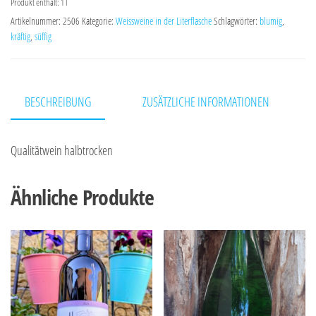
Produkt enthält: 1
l
Artikelnummer:
2506
Kategorie:
Weissweine in der Literflasche
Schlagwörter:
blumig
,
kräftig
,
süffig
BESCHREIBUNG
ZUSÄTZLICHE INFORMATIONEN
Qualitätwein halbtrocken
Ähnliche Produkte