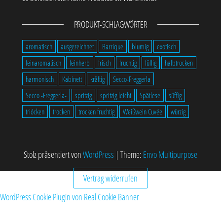
PRODUKT-SCHLAGWÖRTER
aromatisch
ausgezeichnet
Barrique
blumig
exotisch
feinaromatisch
feinherb
frisch
fruchtig
füllig
halbtrocken
harmonisch
Kabinett
kräftig
Secco-Freggerla
Secco -Freggerla-
spritzig
spritzig leicht
Spätlese
süffig
triócken
trocken
trocken fruchtig
Weißwein Cuvée
würzig
Stolz präsentiert von
WordPress
|
Theme:
Envo Multipurpose
Vertrag widerrufen
WordPress Cookie Plugin von Real Cookie Banner