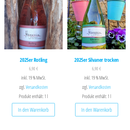
2025er Rotling
2025er Silvaner trocken
6,90
€
6,90
€
inkl. 19 % MwSt.
inkl. 19 % MwSt.
zzgl.
Versandkosten
zzgl.
Versandkosten
Produkt enthält: 1
l
Produkt enthält: 1
l
In den Warenkorb
In den Warenkorb